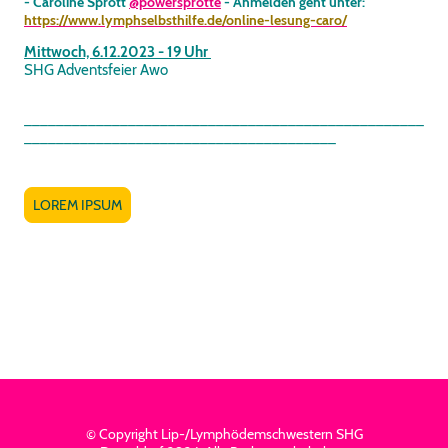
- Caroline Sprott
@powersprotte
- Anmelden geht unter:
https://www.lymphselbsthilfe.de/online-lesung-caro/
Mittwoch, 6.12.2023 - 19 Uhr
SHG Adventsfeier Awo
__________________________________________________
_______________________________________
LOREM IPSUM
© Copyright Lip-/Lymphödemschwestern SHG