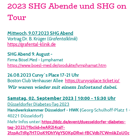
2023 SHG Abende und SHG on
Tour
Mittwoch, 9.07.2023 SHG Abend
Vortrag Dr. B. Krüger (
Grafentalklinik
)
https://grafental-klinik.de
SHG Abend 9. August -
Firma Bösel Med - Lymphamat
https://www.boesl-med.de/produkte/lymphamat.htm
26.08.2023 Curvy`s Place 17-21 Uhr
Boston Club Venhauser Allee
https://curvysplace.ticket.io/
Wir waren wieder mit einem Infostand dabei.
Samstag, 02. September 2023 | 10:00 - 15:30 Uhr
Düsseldorfer Diabetes-Tag 2023
Georg-Schulhoff-Platz 1 -
Handwerkskammer Düsseldorf - HWK (
40221 Düsseldorf)
Mehr Infos unter:
https://ddz.de/event/duesseldorfer-diabetes-
tag-2023/?fbclid=IwAR2l4caY-
2fzpAcTtRg7HTOoK9DhYVgYS0KpDRwi-fBCVdb7CWmlikZoU0c